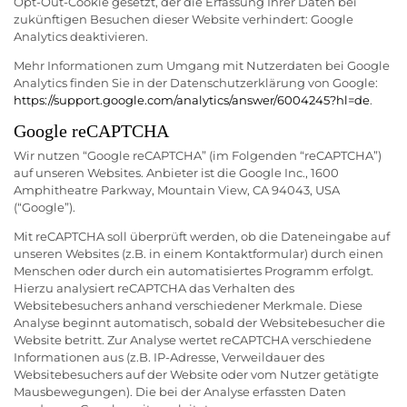
Opt-Out-Cookie gesetzt, der die Erfassung Ihrer Daten bei
zukünftigen Besuchen dieser Website verhindert:
Google
Analytics deaktivieren
.
Mehr Informationen zum Umgang mit Nutzerdaten bei Google
Analytics finden Sie in der Datenschutzerklärung von Google:
https://support.google.com/analytics/answer/6004245?hl=de
.
Google reCAPTCHA
Wir nutzen “Google reCAPTCHA” (im Folgenden “reCAPTCHA”)
auf unseren Websites. Anbieter ist die Google Inc., 1600
Amphitheatre Parkway, Mountain View, CA 94043, USA
(“Google”).
Mit reCAPTCHA soll überprüft werden, ob die Dateneingabe auf
unseren Websites (z.B. in einem Kontaktformular) durch einen
Menschen oder durch ein automatisiertes Programm erfolgt.
Hierzu analysiert reCAPTCHA das Verhalten des
Websitebesuchers anhand verschiedener Merkmale. Diese
Analyse beginnt automatisch, sobald der Websitebesucher die
Website betritt. Zur Analyse wertet reCAPTCHA verschiedene
Informationen aus (z.B. IP-Adresse, Verweildauer des
Websitebesuchers auf der Website oder vom Nutzer getätigte
Mausbewegungen). Die bei der Analyse erfassten Daten